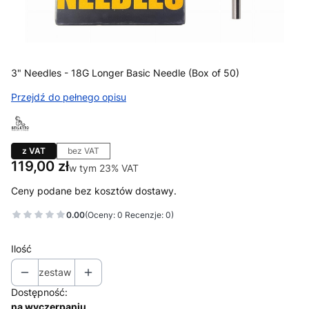
3" Needles - 18G Longer Basic Needle (Box of 50)
Przejdź do pełnego opisu
z VAT
bez VAT
Cena
119,00 zł
w tym 23% VAT
w tym
23%
VAT
Ceny podane bez kosztów dostawy.
0.00
(Oceny: 0 Recenzje: 0)
Ilość
zestaw
Dostępność:
na wyczerpaniu