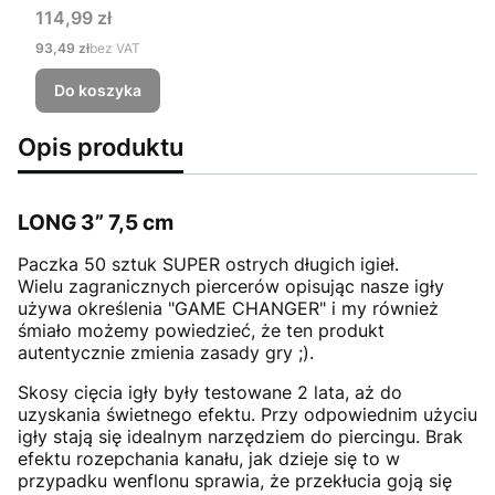
Cena
114,99 zł
Cena
93,49 zł
bez VAT
Do koszyka
Opis produktu
LONG 3” 7,5 cm
Paczka 50 sztuk SUPER ostrych długich igieł.
Wielu zagranicznych piercerów opisując nasze igły
używa określenia "GAME CHANGER" i my również
śmiało możemy powiedzieć, że ten produkt
autentycznie zmienia zasady gry ;).
Skosy cięcia igły były testowane 2 lata, aż do
uzyskania świetnego efektu. Przy odpowiednim użyciu
igły stają się idealnym narzędziem do piercingu. Brak
efektu rozepchania kanału, jak dzieje się to w
przypadku wenflonu sprawia, że przekłucia goją się