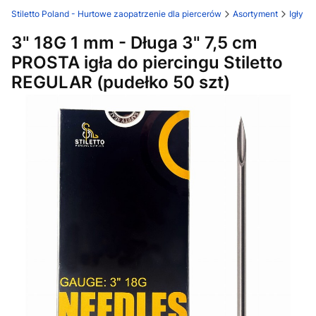
Stiletto Poland - Hurtowe zaopatrzenie dla piercerów
Asortyment
Igły os
3" 18G 1 mm - Długa 3" 7,5 cm
PROSTA igła do piercingu Stiletto
REGULAR (pudełko 50 szt)