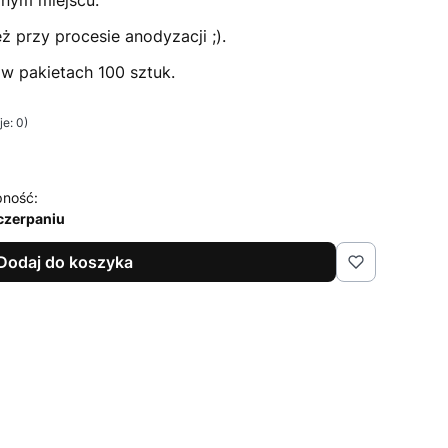
pnym miejscu.
 przy procesie anodyzacji ;).
w pakietach 100 sztuk.
e: 0)
pność:
czerpaniu
Dodaj do koszyka