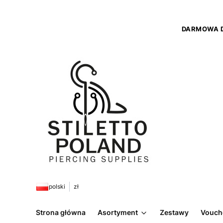
DARMOWA D
polski
zł
Strona główna
Asortyment
Zestawy
Vouch