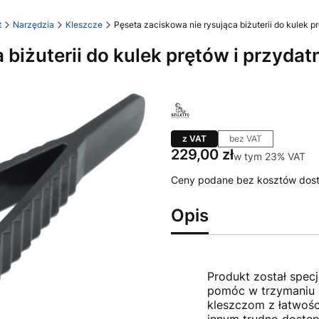
t
Narzędzia
Kleszcze
Pęseta zaciskowa nie rysująca biżuterii do kulek p
 biżuterii do kulek prętów i przyda
z VAT
bez VAT
Cena
229,00 zł
w tym 23% VAT
w tym
23%
VAT
Ceny podane bez kosztów dos
Opis
Produkt został spec
pomóc w trzymaniu k
kleszczom z łatwośc