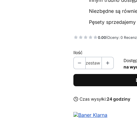
innym trudno dostę
Niezbędne są również
Pęsety sprzedajemy 
0.00
(Oceny: 0 Recenzj
Ilość
Dostę
zestaw
na wy
Czas wysyłki:
24 godziny