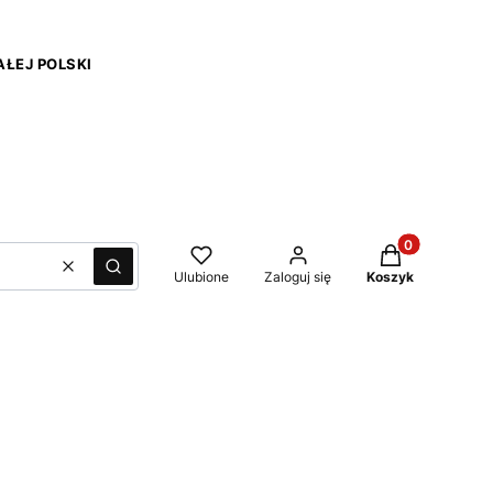
ŁEJ POLSKI
Produkty w kos
Wyczyść
Szukaj
Ulubione
Zaloguj się
Koszyk