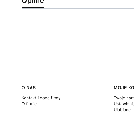
Opinie
Linki w stopce
O NAS
MOJE K
Kontakt i dane firmy
Twoje zam
O firmie
Ustawieni
Ulubione