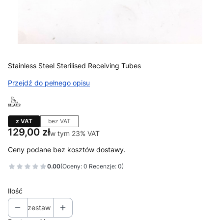
Stainless Steel Sterilised Receiving Tubes
Przejdź do pełnego opisu
z VAT
bez VAT
Cena
129,00 zł
w tym 23% VAT
w tym
23%
VAT
Ceny podane bez kosztów dostawy.
0.00
(Oceny: 0 Recenzje: 0)
Ilość
zestaw