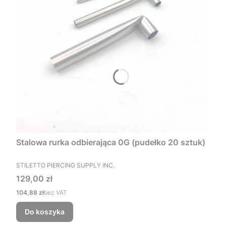
Stalowa rurka odbierająca 0G (pudełko 20 sztuk)
PRODUCENT
STILETTO PIERCING SUPPLY INC.
Cena
129,00 zł
Cena
104,88 zł
bez VAT
Do koszyka